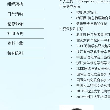
个人主页：https://person.zju.edu.cn
组织架构
主要研究方向
•
控制系统安全
日常活动
•
物联网/信息物理融合
精彩影像
•
数据安全与隐私保护
主要荣誉和任职
社团历史
•
教育部长江学者青年
•
霍英东青年教师一等
资料下载
•
IEEE通信学会亚太
•
浙江省自动化学会常务理事
荣誉陈列
•
中国自动化学会工业控制
•
浙江大学信息学部学术委员会
•
IEEE网络与通信专业委
•
国际自动化联合会(IFA
•
国际自动化联合会(IFA
•
中国人工智能学会智能空
•
2014年浙江大学信
•
2013年浙江大学求是