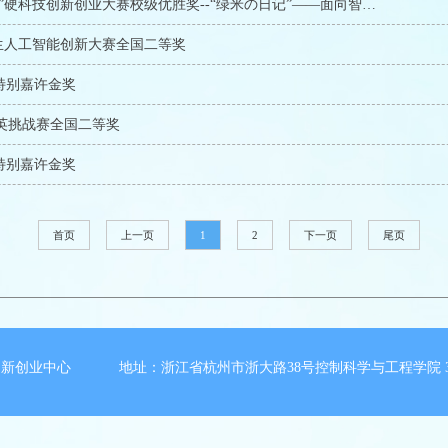
首届浙江大学“中电海康杯”硬科技创新创业大赛校级优胜奖--“绿米の日记”――面向智能居家养植的物联网嵌入式系统
生人工智能创新大赛全国二等奖
特别嘉许金奖
精英挑战赛全国二等奖
特别嘉许金奖
首页
上一页
1
2
下一页
尾页
新创业中心 地址：浙江省杭州市浙大路38号控制科学与工程学院 3