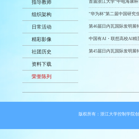
指导教师
“华为杯”第二届中国研究
组织架构
第46届日内瓦国际发明展
日常活动
中国有AI・联想高校AI
精彩影像
第45届日内瓦国际发明展
社团历史
资料下载
荣誉陈列
版权所有：浙江大学控制学院创