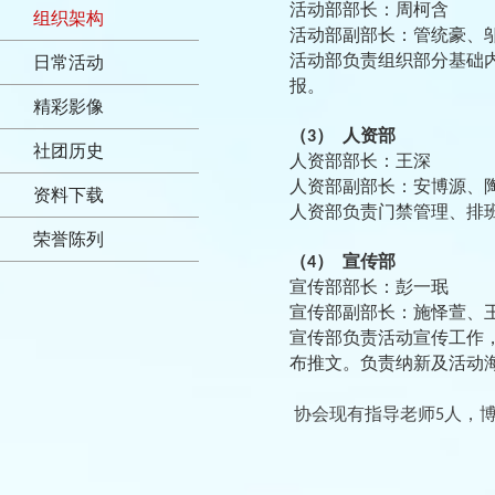
活动部部长：
周柯含
组织架构
活动部副部长：
管统豪、
活动部负责组织部分基础
日常活动
报。
精彩影像
（
）
人资部
3
社团历史
人资部部长：
王深
人资部副部长：
安博源、
资料下载
人资部负责门禁管理、排
荣誉陈列
（
）
宣传部
4
宣传部部长：
彭一珉
宣传部副部长：
施怿萱、
宣传部负责活动宣传工作
布推文。负责纳新及活动
协会现有指导老师
人，
5