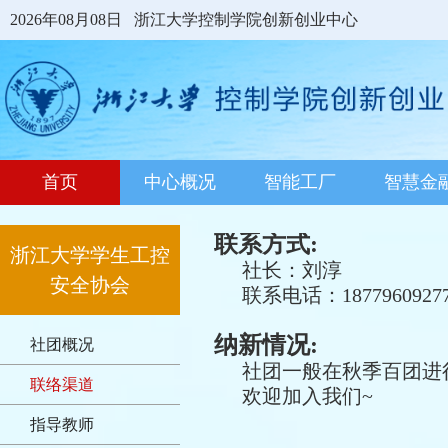
2026年08月08日
浙江大学控制学院创新创业中心
首页
中心概况
智能工厂
智慧金
联系方式:
浙江大学学生工控
社长：刘淳
安全协会
联系电话：1877960927
纳新情况:
社团概况
社团一般在秋季百团进
联络渠道
欢迎加入我们~
指导教师