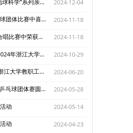
探索地球奥秘 了解奇妙世界 | 控制学院“走进地球科学”系列亲子活动顺利举办
2024-12-04
喜报 | 控制学院在2024年浙江大学教职工羽毛球团体比赛中喜获乙组季军
2024-11-18
喜报 | 控制学院在“唱响浙大，强国有我”师生合唱比赛中荣获三等奖
2024-11-18
扬运动精神 展控制风采|我院教职工积极参加2024年浙江大学运动会
2024-10-29
热血澎“排”，激情四溢 | 我院积极参加2024年浙江大学教职工气排球赛
2024-06-20
团结一致 奋力“乒”搏 | 控制学院2024年教职工乒乓球团体赛圆满落幕
2024-05-28
走活动
2024-05-14
游活动
2024-04-23