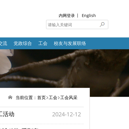
内网登录
English
交流
党政综合
工会
校友与发展联络
当前位置：
首页
工会
工会风采
工活动
2024-12-12