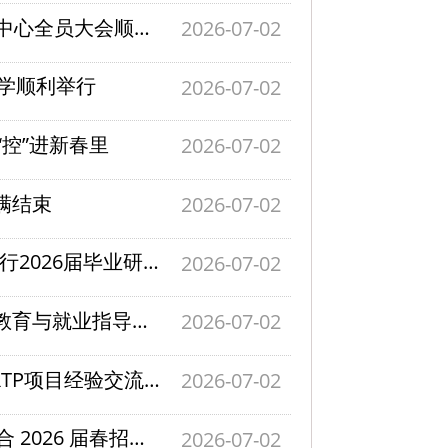
浙江大学控制科学与工程学院学生会与全媒体中心全员大会顺利召开
2026-07-02
电辅学顺利举行
2026-07-02
“控”进新春里
2026-07-02
满结束
2026-07-02
控启新章 求是远航——控制科学与工程学院举行2026届毕业研究生大会
2026-07-02
控制学院“成长有约”2026年第一期——研究生教育与就业指导工作专场顺利举办
2026-07-02
科研启航，循梦而行——控制学院2026学年SRTP项目经验交流会圆满落幕
2026-07-02
工启新途・控驭职场・能创辉煌 | 浙大三院联合 2026 届春招暨 2027 届实习招聘会圆满落幕
2026-07-02