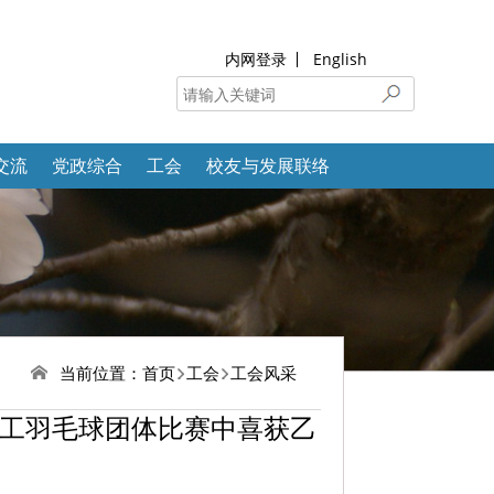
内网登录
English
交流
党政综合
工会
校友与发展联络
当前位置：
首页
工会
工会风采
教职工羽毛球团体比赛中喜获乙