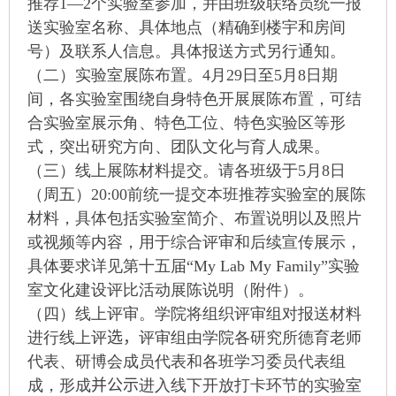
推荐
1—2
个实验室参加，并由班级联络员统一报
送实验室名称、具体地点（精确到楼宇和房间
号）及联系人信息。具体报送方式另行通知。
（二）实验室展陈布置。
4
月
29
日至5
月
8
日期
间，各实验室围绕自身特色开展展陈布置，可结
合实验室展示角、特色工位、特色实验区等形
式，突出研究方向、团队文化与育人成果。
（三）线上展陈材料提交。请各班级于5
月
8
日
（周五
）
20:00
前统一提交本班推荐实验室的展陈
材料，具体包括实验室简介、布置说明以及照片
或视频等内容，用于综合评审和后续宣传展示，
具体要求详见第十五届“My Lab My Family”实验
室文化建设评比活动展陈说明（附件）。
（四）线上评审。学院将组织评审组对报送材料
进行线上评
选，
评审组由学院各研究所德育老师
代表、研博会成员代表和各班学习委员代表组
成，形成
并公示
进入线下开放打卡环节的实验室