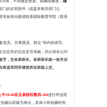
料为准，不得随意更改。如确需修改，
须
部门的证明原件（或盖有相关部门公
照等如有问题请联系国际教育学院（联系
预备党员、共青团员、群众”等内容填写。
生信息库的信息是否准确，所以请各位同
签字，交各班班长。各班班长统一收齐后
合班选导同学请按所在班级上交。
）
上午
10:40
在玉泉校区教四
-104
进行毕业照
。拍摄以班级为单位，具体小班拍摄时间