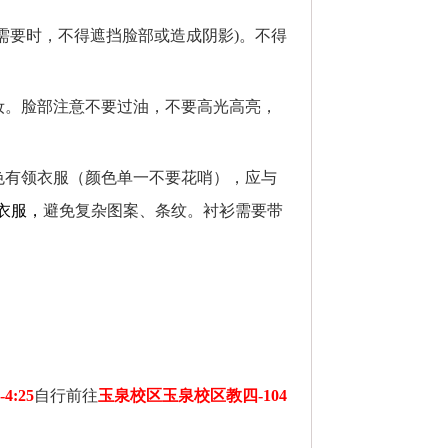
需要时，不得遮挡脸部或造成阴影
)
。不得
妆。脸部注意不要过油，不要高光高亮，
色有领衣服（颜色单一不要花哨），应与
衣服，
避免复杂图案、条纹。衬衫需要带
。
-4:25
自行前往
玉泉校区玉泉校区教四
-104