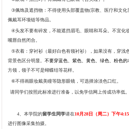
③
佩饰及遮挡物：不得使用头部覆盖物
(
宗教、医疗和文化
佩戴耳环项链等饰品。
④
头发不要有碎发，不能遮挡眉毛、眼睛和耳朵。不宜化
嘴唇自然闭合。
⑤
衣着：穿衬衫（最好白色有领衬衫），如果没有，穿浅
背景色区分明显。
不要穿蓝色、紫色、黄色、绿色、粉色的
方领，领子不可是蝴蝶结等花样。
⑥
不得画眼妆戴美瞳等隐形眼镜，可选择涂淡色口红。
请同学们按照此标准进行准备，以免学信网上传成功率低
4
、本学院的
留学生同学
请在
10
月
28
日（周二）下午
4:15
进行图像采集拍摄。