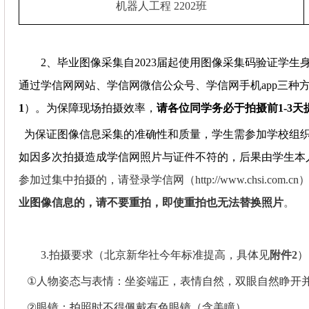
机器人工程
2202
班
2
、毕业图像采集自
2023
届起使用图像采集码验证学生
通过学信网网站、学信网微信公众号、学信网手机
app
三种
1
）。为保障现场拍摄效率，
请各位同学务必于拍摄前
1-3
天
为保证图像信息采集的准确性和质量，学生需参加学校组
如因多次拍摄造成学信网照片与证件不符的，后果由学生本
参加过集中拍摄的，请登录学信网（
http://www.chsi.com.cn
业图像信息的，请不要重拍，即使重拍也无法替换照片
。
3.
拍摄要求（北京新华社今年标准提高，具体见
附件
2
）
①
人物姿态与表情：坐姿端正，表情自然，双眼自然睁开
②
眼镜：
拍
照时不得佩戴有色眼镜（含美瞳）。