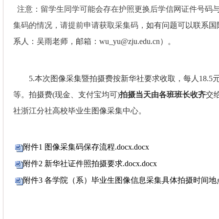
注意：留学生同学可能会存在护照更换后学信网证件号码
集码的情况，请提前申请获取采集码，
如有问题可以联系国
系人：吴雨老师，邮箱：wu_yu@zju.edu.cn）。
5.
本次图像采集暨拍摄费按新华社要求收取，每人
18.5
等。拍摄费
(
现金、支付宝均可
)
拍摄当天由各班班长收齐
交
社浙江分社高校毕业生图像采集中心。
附件1 图像采集码保存流程.docx.docx
附件2 新华社证件照拍摄要求.docx.docx
附件3 各学院（系）毕业生图像信息采集具体拍摄时间地点（含