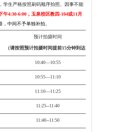
，
学生严格按照刷码顺序拍照
。
因事不能
下午
4:30-6:00
，玉泉校区教四
-104
或
11
月
摄
，中间不予单独补拍
。
预计拍摄时间
（请按照预计拍摄时间提前
15
分钟到达）
10:40
—10:55
10:55—
11:10
11:10
—
11:25
11:25--11:40
11:40--11:50