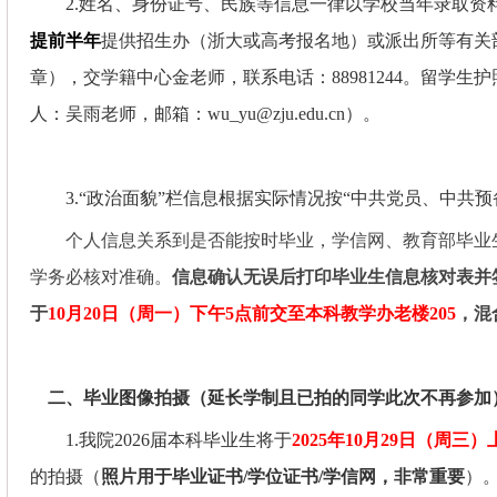
2.
姓名、身份证号、民族等信息一律以学校当年录取资
提前半年
提供招生办（浙大或高考报名地）或派出所等有关
章），交学籍中心金老师，联系电话：
88981244
。
留学生护
人：吴雨老师，邮箱：wu_yu@zju.edu.cn）。
3.
“政治面貌”栏信息根据实际情况按“中共党员、中共
个人信息关系到是否能按时毕业，学信网、教育部毕业
学务必核对准确。
信息确认无误后打印毕业生信息核对表并
于
10
月
20
日（周一）下午
5
点前交至本科教学办老楼
205
，混
二、毕业图像拍摄（延长学制且已拍的同学此次不再参加
1.
我院
2026
届本科毕业生将于
2025
年
10
月
29
日（周三）
的拍摄（
照片用于毕业证书
/
学位证书
/
学信网，非常重要
）