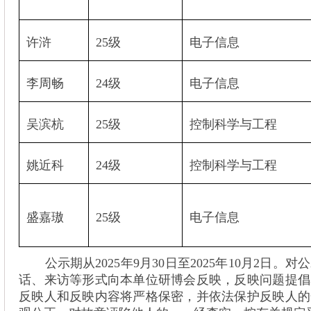
许浒
25
级
电子信息
李周畅
24
级
电子信息
吴滨杭
25
级
控制科学与工程
姚近科
24
级
控制科学与工程
盛嘉璈
25
级
电子信息
公示期从
2025
年
9
月
30
日至
2025
年
10
月
2
日。对公
话、来访等形式向本单位研博会反映，反映问题提倡
反映人和反映内容将严格保密，并依法保护反映人的