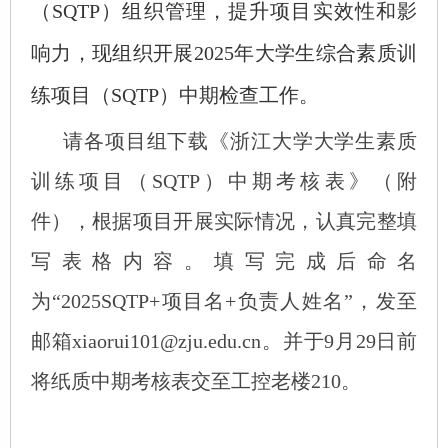
（SQTP
）
组织管理
，
提升项目实效性和影
响力，
现组织开展202
5
年大学生综合素质训
练项目（SQTP
）中期检查工作。
请各项目组下载《浙江大学大学生素质
训练项目（
SQTP
）中期考核表》（附
件），根据
项目开展实际情况，认真完整填
写表格内容。填写完成后命名
为
“2025SQTP+项目名+负责人姓名
”，
发至
邮箱xiaorui101
@zju.edu.cn。
并于
9
月
29
日前
将纸质中期考核表交至工控老楼
210
。