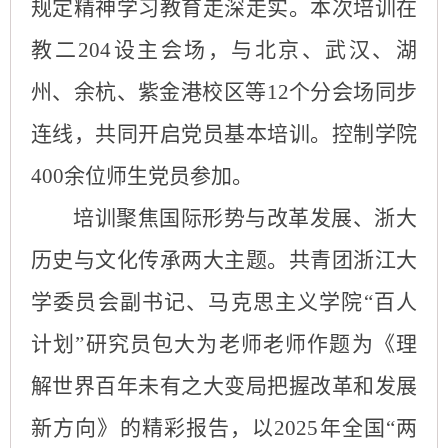
规定精神学习教育走深走实。本次培训在
教二
204
设主会场，与北京、武汉、湖
州、余杭、紫金港校区等
12
个分会场同步
连线，共同开启党员基本培训。
控制学院
400
余位
师
生党员参加。
培训聚焦国际形势与改革发展、浙大
历史与文化传承两大主题
。
共青团浙江大
学委员会副书记、马克思主义学院
“
百人
计划
”
研究员包大为老师
老师
作题为《理
解世界百年未有之大变局
把握改革和发展
新方向》的精彩报告
，
以
2025
年全国“两