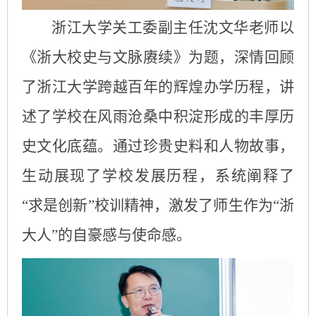
浙江大学关工委副主任沈文华老师以
《浙大校史与文脉赓续》为题，深情回顾
了浙江大学跨越
百年的辉煌办学历程，讲
述了学校在风雨沧桑中积淀形成的丰厚历
史文化底蕴。通过珍贵
史料
和人物故事，
生动展现
了
学校发展历程，
系统
阐释
了
“
求是创新
”
校训精神，激发
了
师生作为“浙
大人”的自豪感与使命感。