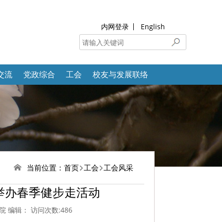
内网登录
English
交流
党政综合
工会
校友与发展联络
当前位置：
首页
工会
工会风采
院举办春季健步走活动
学院 编辑： 访问次数:
486