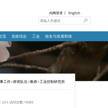
内网登录
English
交流
党政综合
工会
校友与发展联络
事工作
师资队伍
教师
工业控制研究所
zzrs 访问次数:
10483